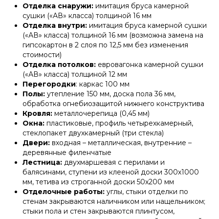
Отделка снаружи:
имитация бруса камерной
сушки («АВ» класса) толщиной 16 мм
Отделка внутри:
имитация бруса камерной сушки
(«АВ» класса) толщиной 16 мм (возможна замена на
гипсокартон в 2 слоя по 12,5 мм без изменения
стоимости)
Отделка потолков:
евровагонка камерной сушки
(«АВ» класса) толщиной 12 мм
Перегородки
: каркас 100 мм
Полы:
утепление 150 мм, доска пола 36 мм,
обработка огнебиозащитой нижнего конструктива
Кровля:
металлочерепица (0,45 мм)
Окна:
пластиковые, профиль четырехкамерный,
стеклопакет двухкамерный (три стекла)
Двери:
входная – металлическая, внутренние –
деревянные филенчатые
Лестница:
двухмаршевая с перилами и
балясинами, ступени из клееной доски 300х1000
мм, тетива из строганной доски 50х200 мм
Отделочные работы:
углы, стыки отделки по
стенам закрываются наличником или нащельником;
стыки пола и стен закрываются плинтусом,