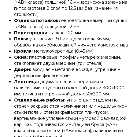
(«АВ» класса) толщиной 16 мм (возможна замена на
гипсокартон в 2 слоя по 12,5 мм без изменения
стоимости)
Отделка потолков:
евровагонка камерной сушки
(«АВ» класса) толщиной 12 мм
Перегородки
: каркас 100 мм
Полы:
утепление 150 мм, доска пола 36 мм,
обработка огнебиозащитой нижнего конструктива
Кровля:
металлочерепица (0,45 мм)
Окна:
пластиковые, профиль четырехкамерный,
стеклопакет двухкамерный (три стекла)
Двери:
входная – металлическая, внутренние –
деревянные филенчатые
Лестница:
двухмаршевая с перилами и
балясинами, ступени из клееной доски 300х1000
мм, тетива из строганной доски 50х200 мм
Отделочные работы:
углы, стыки отделки по
стенам закрываются наличником или нащельником;
стыки пола и стен закрываются плинтусом,
вертикальные угловые стыки - угловой раскладкой;
карнизы подшиваются имитацией бруса («АВ»
класса) или вагонкой («АВ» класса); наличники из
вагонки («АВ» класса)