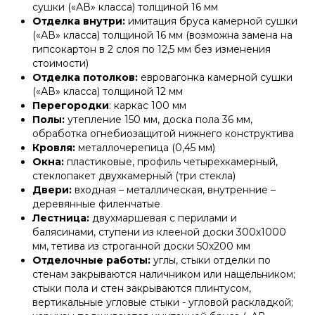
сушки («АВ» класса) толщиной 16 мм
Отделка внутри:
имитация бруса камерной сушки
(«АВ» класса) толщиной 16 мм (возможна замена на
гипсокартон в 2 слоя по 12,5 мм без изменения
стоимости)
Отделка потолков:
евровагонка камерной сушки
(«АВ» класса) толщиной 12 мм
Перегородки
: каркас 100 мм
Полы:
утепление 150 мм, доска пола 36 мм,
обработка огнебиозащитой нижнего конструктива
Кровля:
металлочерепица (0,45 мм)
Окна:
пластиковые, профиль четырехкамерный,
стеклопакет двухкамерный (три стекла)
Двери:
входная – металлическая, внутренние –
деревянные филенчатые
Лестница:
двухмаршевая с перилами и
балясинами, ступени из клееной доски 300х1000
мм, тетива из строганной доски 50х200 мм
Отделочные работы:
углы, стыки отделки по
стенам закрываются наличником или нащельником;
стыки пола и стен закрываются плинтусом,
вертикальные угловые стыки - угловой раскладкой;