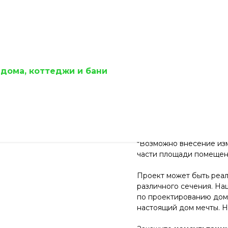
ЭН-18 11х12 м.
дома, коттеджи и бани
Артикул:
Запросить стоимо
*Возможно внесение изм
части площади помещени
Проект может быть реал
различного сечения. На
по проектированию дома
настоящий дом мечты. Н