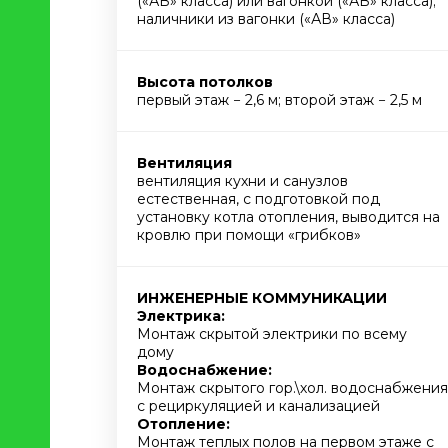
(«АВ» класса) или вагонкой («АВ» класса);
наличники из вагонки («АВ» класса)
Высота потолков
первый этаж − 2,6 м; второй этаж − 2,5 м
Вентиляция
вентиляция кухни и санузлов
естественная, с подготовкой под
установку котла отопления, выводится на
кровлю при помощи «грибков»
ИНЖЕНЕРНЫЕ КОММУНИКАЦИИ
Электрика:
Монтаж скрытой электрики по всему
дому
Водоснабжение:
Монтаж скрытого гор.\хол. водоснабжения
с рециркуляцией и канализацией
Отопление:
Монтаж теплых полов на первом этаже с