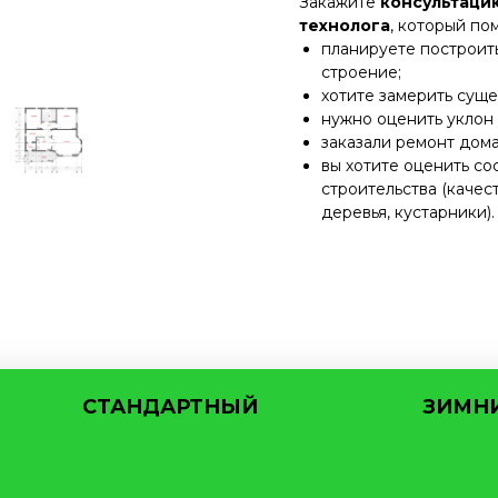
Закажите
консультаци
технолога
, который по
планируете построить
строение;
хотите замерить сущ
нужно оценить уклон 
заказали ремонт дома
вы хотите оценить сос
строительства (каче
деревья, кустарники).
СТАНДАРТНЫЙ
ЗИМН